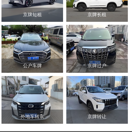
京牌短租
京牌长租
公户车牌
京牌过户
外地车转京
京牌转让