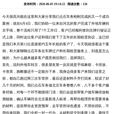
务
出
牌
京
发布时间：2026-06-05 19:14:22 阅读次数：126
租
租
牌
京
今天很高兴能在这里和大家分享我们点石车务刚刚完成的又一个成功
案例：就在6月4日，我们协助一位来自河北的客户完成了外地车辆转
赁
过
牌
公
京手续，整个流程只用了7个工作日，客户已经顺利拿到京牌行驶证正
式上路，同时这位客户还和我们签下了五年的长期租赁协议，这已经
户
转
户
联
是我们本月第12位直接签约五年长租的客户了。今天我就借着这个案
让
车
系
例，和大家聊聊点石车务在车牌过户和长期租赁服务上，到底是怎么
做的，为什么越来越多客户愿意相信我们，选择我们。
牌
我
首先，说到外地车转京，很多朋友第一反应就是手续麻烦，卡排放、
卡资质，跑断腿还不一定能办下来，我身边很多客户来我们这里之
们
前，都自己跑过两三次车管所，最后还是材料不齐打回来，耽误了好
几个月的时间。我们点石车务做北京车务整整八年，八千多个客户服
务经验，对每一个环节都摸得门清：我们会提前帮客户做车辆排放检
测核验，确认车辆符合北京最新准入标准，再帮你梳理所有需要准备
的材料，提前帮你走资质预审，走车管所绿色通道，不用你排队，不
用你来回跑，我们全程一对一代办，从材料提交到拿牌上路，最快五