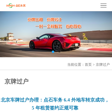
京牌出租
,京牌租赁,
北京车牌出租
,京牌过户,京牌转让
服
务
热
线
：
158-
0112-
7010
网
当前位置：
首页
>
京牌过户
站
公
京牌过户
首
司
公
页
简
司
京
北京车牌过户办理：点石车务 6.4 外地车转京成功，
介
业
牌
京
5 年租赁签约正规可靠