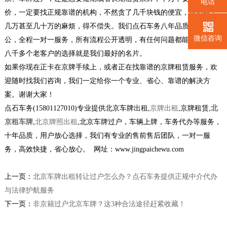
电话
价，一定要找正规靠谱的机构，不然贪了几千块钱的便宜，最后惹上
几万甚至几十万的麻烦，得不偿失。我们点石车务八年品质，实体办
微信咨询
公，全程一对一服务，所有流程公开透明，有任何问题都能找到人，
八千多个老客户的选择就是我们最好的名片。
如果你现在正卡在京牌手续上，或者正在找靠谱的京牌租赁服务，欢
迎随时找我们咨询，我们一定给你一个专业、省心、靠谱的解决方
案。谢谢大家！
点石车务(15801127010)专业提供北京车牌出租,
京牌出租
,京牌租赁,
北
京租车牌
,
北京牌照出租
,北京车牌过户，车辆上牌，车务代办等服务，
十年品质，用户放心选择，我们有专业的售前售后团队，一对一服
务，高效快捷，省心放心。 网址：www.jingpaichewu.com
上一页：
北京车牌出租转让过户怎么办？点石车务提供正规中介代办
与法律护航服务
下一页：
非京籍过户北京车牌？这3种合法途径赶紧收藏！