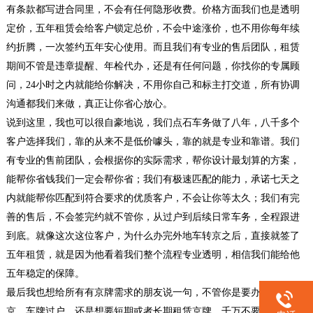
有条款都写进合同里，不会有任何隐形收费。价格方面我们也是透明
定价，五年租赁会给客户锁定总价，不会中途涨价，也不用你每年续
约折腾，一次签约五年安心使用。而且我们有专业的售后团队，租赁
期间不管是违章提醒、年检代办，还是有任何问题，你找你的专属顾
问，24小时之内就能给你解决，不用你自己和标主打交道，所有协调
沟通都我们来做，真正让你省心放心。
说到这里，我也可以很自豪地说，我们点石车务做了八年，八千多个
客户选择我们，靠的从来不是低价噱头，靠的就是专业和靠谱。我们
有专业的售前团队，会根据你的实际需求，帮你设计最划算的方案，
能帮你省钱我们一定会帮你省；我们有极速匹配的能力，承诺七天之
内就能帮你匹配到符合要求的优质客户，不会让你等太久；我们有完
善的售后，不会签完约就不管你，从过户到后续日常车务，全程跟进
到底。就像这次这位客户，为什么办完外地车转京之后，直接就签了
五年租赁，就是因为他看着我们整个流程专业透明，相信我们能给他
五年稳定的保障。
最后我也想给所有有京牌需求的朋友说一句，不管你是要办外地车转
京、车牌过户，还是想要短期或者长期租赁京牌，千万不要只盯着低