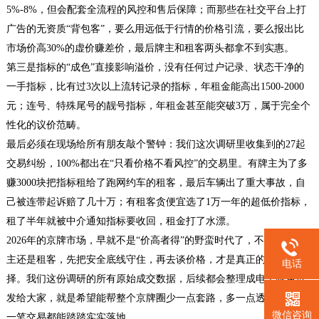
5%-8%，但会配套全流程的风控和售后保障；而那些在社交平台上打
广告的无资质“背包客”，要么用远低于行情的价格引流，要么报出比
市场价高30%的虚价赚差价，最后牌主和租客两头都拿不到实惠。
第三是指标的“成色”直接影响溢价，没有任何过户记录、状态干净的
一手指标，比有过3次以上流转记录的指标，年租金能高出1500-2000
元；连号、特殊尾号的靓号指标，年租金甚至能突破3万，属于完全个
性化的议价范畴。
最后必须在现场给所有朋友敲个警钟：我们这次调研里收集到的27起
交易纠纷，100%都出在“只看价格不看风控”的交易里。有牌主为了多
赚3000块把指标租给了跑网约车的租客，最后车辆出了重大事故，自
己被连带起诉赔了几十万；有租客贪便宜选了1万一年的超低价指标，
租了半年就被中介通知指标要收回，租金打了水漂。
2026年的京牌市场，早就不是“价高者得”的野蛮时代了，不管你是牌
主还是租客，先把安全底线守住，再去谈价格，才是真正的明智选
电话
择。我们这份调研的所有原始成交数据，后续都会整理成电子版免费
发给大家，就是希望能帮整个京牌圈少一点套路，多一点透明，让每
微信咨询
一笔交易都能踏踏实实落地。