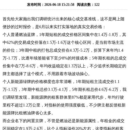
务
出
牌
京
发布时间：2026-06-18 15:21:58 阅读次数：122
租
租
牌
京
首先给大家抛出我们调研统计出来的核心成交基准线，这不是网上随
便抄的过时报价，是6月以来实打实落地的真实交易价格：
赁
过
牌
公
个人普通燃油蓝牌，1年期短租的成交价格区间集中在1.4万-1.8万，其
中62%的交易成交价落在1.5万-1.6万这个核心区间，是当前市场主流
户
转
户
联
的价位；3年期中租的打包总成交价在4.3万-5.2万，折算下来年均1.4
让
车
系
万-1.7万，比逐年续签能省下至少8%的对接成本；5年期长租的总成交
价集中在7万-8.6万，年均收益稳定在1.3万以上，不少追求长期稳定的
牌
我
牌主都选择了这个模式，不用跟着市场波动操心。
个人新能源绿牌的价格梯度也非常清晰，1年期短租主流成交价1.1
们
万-1.5万，3年期中租总价3.1万-4.1万，5年期长租总价4.6万-6.2万，我
们调研里发现，新能源牌的租客群体里87%都是家用代步，年均行驶
里程不超过1.2万公里，对指标的使用强度极低，不少牌主都反馈租新
能源牌比租燃油牌省心太多。
而企业名下的闲置京牌，不管是燃油还是新能源属性，年租金的成交
区间稳定在1.9万-2.6万，比个人指标溢价20%左右，这类指标的租客