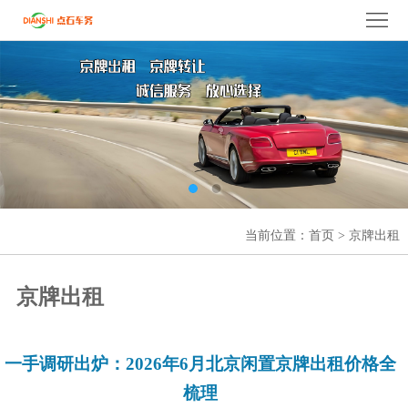
京牌出租
,京牌租赁,
北京车牌出租
,京牌过户,京牌转让
服
务
热
线
：
158-
0112-
7010
网
当前位置：
首页
>
京牌出租
站
公
京牌出租
首
司
公
页
简
司
京
一手调研出炉：2026年6月北京闲置京牌出租价格全
介
业
牌
京
梳理