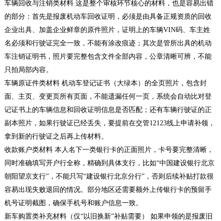
车辆回收与注销类材料 这是整个审核环节核心的材料，也是容易出错
的部分：首先是报废机动车回收证明，必须是由具备正规资质的回收
企业出具、加盖企业鲜章的原件照片，证明上的车辆VIN码、车主姓
名必须和行驶证完全一致，不能有涂改痕迹；其次是管所出具的机动
车注销证明书，照片要完整包含文件全部内容，公章清晰可辨，不能
只拍局部内容。
车辆原证件类材料 机动车登记证书（大绿本）的全页照片，包含封
面、主页、变更页所有页面，不能遗漏任何一页，系统会自动比对登
记证书上的车辆信息和回收证明信息是否匹配；还有车辆行驶证的正
副本照片，如果行驶证已经丢失，要提前在交管12123线上申请补领，
拿到新的行驶证之后再上传材料。
收款账户类材料 本人名下一类银行卡的正面照片，卡号要完整清晰，
同时准确填写开户行全称，精确到具体支行，比如“中国建设银行北京
朝阳望京支行”，不能只写“建设银行北京分行”，否则后续补贴打款很
容易出现失败退回的情况。部分地区还需要额外上传银行卡的预留手
机号证明截图，确保手机号和账户信息一致。
新车购置类补充材料（仅“以旧换新”补贴需要） 如果申领的是报废旧