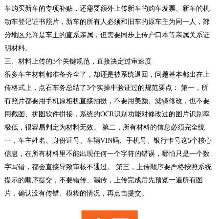
车购买新车的专项补贴，还需要额外上传新车的购车发票、新车的机
动车登记证书照片，新车的所有人必须和旧车的原车主为同一人，部
分地区允许是车主的直系亲属，但需要同步上传户口本等亲属关系证
明材料。
三、材料上传的3个关键规范，直接决定过审速度
很多车主材料都准备齐全了，却还是被系统退回，问题基本都出在上
传格式上，点石车务总结了3个实操中验证过的规范要点： 第一，所
有照片都要用手机原相机直接拍摄，不要用美颜、滤镜修改，也不要
用截图、拼图软件拼接，系统的OCR识别功能对修改过的图片识别率
极低，很容易判定为材料无效。 第二，所有材料的信息必须完全统
一，车主姓名、身份证号、车辆VIN码、手机号、银行卡号这5个核心
信息，在所有材料里不能出现任何一个字符的错误，哪怕只是一个数
字写错，都会直接导致审核不通过。 第三，上传顺序要严格按照系统
提示的顺序提交，不要错传、漏传，上传完成后先预览一遍所有图
片，确认没有传错、模糊的情况，再点击提交。