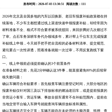
务
出
牌
京
发布时间：2026-07-03 13:30:51 阅读次数：111
租
租
牌
京
2026年北京及全国多地的汽车以旧换新、老旧车报废补贴政策都在持
续落地，不少车主都想通过线上渠道快速申领报废补贴，却经常因为
赁
过
牌
公
材料准备不全、格式不符合要求被系统驳回，来回折腾好几次都过不
了审。点石车务深耕车务代办领域多年，累计帮上千位车主完成报废
户
转
户
联
补贴线上申领，今天就手把手把全流程的必备材料清单、提交规范、
让
车
系
避坑要点一次性讲透，照着准备就能一次过审，不用反复跑线下窗
口。
牌
我
一、线上申领前必须提前确认的3个前置条件
在准备材料之前，先花2分钟确认这3件事，能直接避免80%的后续审
们
核失败问题：
确认车辆符合补贴要求：首先核查车辆注册登记时间，大部分地区的
报废补贴仅针对国三及以下排放标准的燃油老旧车，或是提前报废的
非营运小客车，营运车辆、事故全损车通常不在补贴范围内，提前在
当地交管平台输入车牌号就能查询车辆排放标准和属性。
确认车辆状态完全正常：车辆不能存在未处理的大额违章、抵押、查