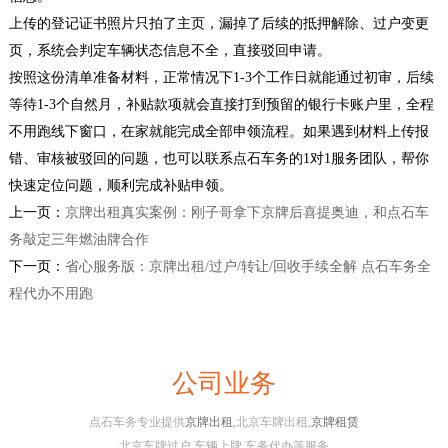
上传的登记证书照片只拍了主页，漏掉了后续的抵押解除、过户变更
页，系统会判定车辆状态信息不全，直接驳回申请。
按照这份清单准备材料，正常情况下1-3个工作日就能通过初审，后续
等待1-3个自然月，补贴款项就会直接打到预留的银行卡账户里，全程
不用跑线下窗口，在家就能完成全部申领流程。如果遇到材料上传报
错、审核被驳回的问题，也可以联系点石车务的1对1服务团队，帮你
快速定位问题，顺利完成补贴申领。
上一页：
京牌出租真实案例：刚子哥拿下京牌后喜提奥迪，和点石车
务敲定三年燃油牌合作
下一页：
省心服务版：京牌出租/过户/转让/回收手续全解 点石车务全
程代办不用跑
公司业务
点石车务专业提供
京牌出租
,北京车牌出租,
京牌租赁
北京车牌过户,车辆上牌,车务代办等服务