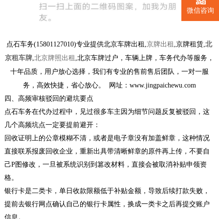
微信咨询
点石车务(15801127010)专业提供北京车牌出租,
京牌出租
,京牌租赁,
北
京租车牌
,
北京牌照出租
,北京车牌过户，车辆上牌，车务代办等服务，
十年品质，用户放心选择，我们有专业的售前售后团队，一对一服
务，高效快捷，省心放心。 网址：www.jingpaichewu.com
四、高频审核驳回的避坑要点
点石车务在代办过程中，见过很多车主因为细节问题反复被驳回，这
几个高频坑点一定要提前避开：
回收证明上的公章模糊不清，或者是电子章没有加盖鲜章，这种情况
直接联系报废回收企业，重新出具带清晰鲜章的原件再上传，不要自
己P图修改，一旦被系统识别到篡改材料，直接会被取消补贴申领资
格。
银行卡是二类卡，单日收款限额低于补贴金额，导致后续打款失败，
提前去银行网点确认自己的银行卡属性，换成一类卡之后再提交账户
信息。