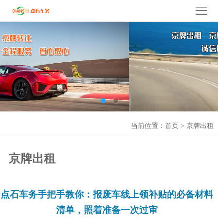
京牌出租
,京牌租赁,
北京车牌出租
,京牌过户,京牌转让
服
务
热
线
：
158-
0112-
7010
网
当前位置：
首页
>
京牌出租
站
公
京牌出租
首
司
公
页
简
司
京
点石车务手把手教你：报废车线上领补贴的必备材料
介
业
牌
京
清单，照着准备一次过审