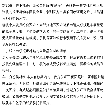
封记录，也不能是已经私自拆解的“黑车”，必须是完整交付给有正规
资质的报废机动车回收企业，拿到官方出具的回收证明之后，才能进
入补贴申领环节。
确认个人资质符合要求：大部分地区要求补贴申请人必须是车辆登记
的原车主，银行卡必须是本人名下的一类储蓄卡，二类卡、信用卡都
无法正常接收补贴款项，手机号要和银行卡预留手机号完全一致，避
免后续打款失败。
二、线上申领报废补贴的全量必备材料清单
点石车务结合2026年新的线上申领系统要求，把所有需要上传的材料
按优先级整理出来，每一项的格式要求都标注清楚，照着准备就能直
接用：
车主身份类材料 本人有效期内的二代身份证正反面照片，要求照片清
晰无反光、无遮挡，身份证四个边角完整露出，不能是截图、翻拍的
二次图片，有效期必须覆盖补贴审核周期，过期身份证直接会被系统
驳回。如果是委托他人代办，还需要额外上传代办人的身份证照片，
以及车主签字的纸质委托书照片。